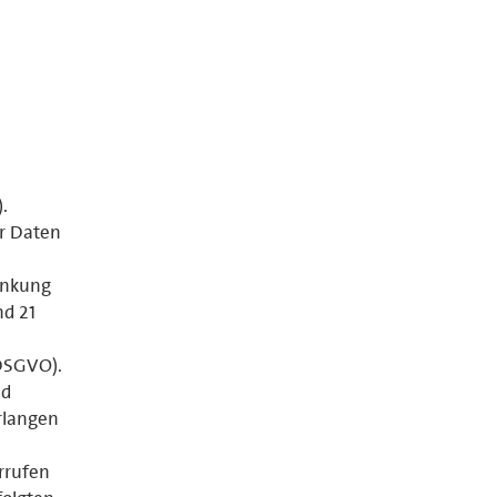
.
er Daten
änkung
nd 21
 DSGVO).
nd
rlangen
errufen