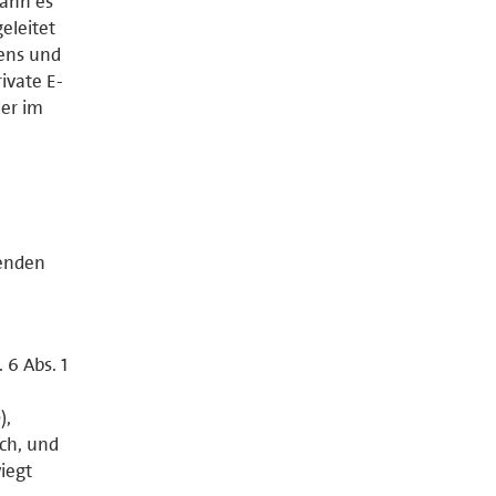
kann es
eleitet
gens und
ivate E-
der im
genden
 6 Abs. 1
),
ich, und
iegt