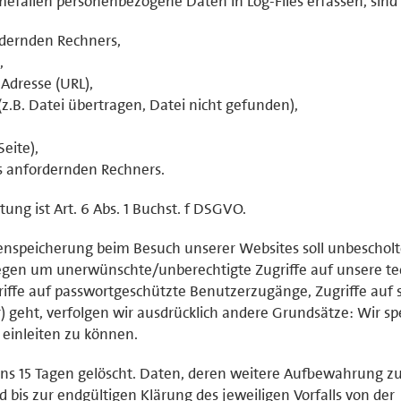
mefällen personenbezogene Daten in Log-Files erfassen, sind 
dernden Rechners,
,
Adresse (URL),
z.B. Datei übertragen, Datei nicht gefunden),
eite),
s anfordernden Rechners.
ung ist Art. 6 Abs. 1 Buchst. f DSGVO.
enspeicherung beim Besuch unserer Websites soll unbeschol
gen um unerwünschte/unberechtigte Zugriffe auf unsere te
griffe auf passwortgeschützte Benutzerzugänge, Zugriffe auf s
r) geht, verfolgen wir ausdrücklich andere Grundsätze: Wir s
einleiten zu können.
ns 15 Tagen gelöscht. Daten, deren weitere Aufbewahrung z
d bis zur endgültigen Klärung des jeweiligen Vorfalls von der