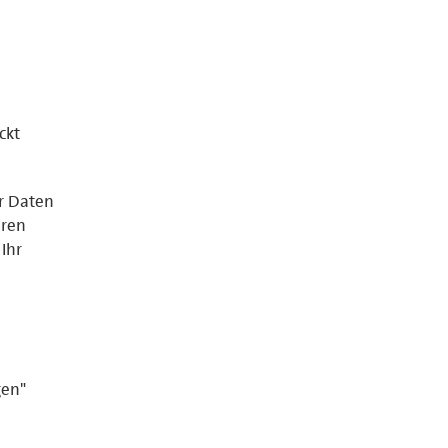
ckt
er Daten
eren
Ihr
gen"