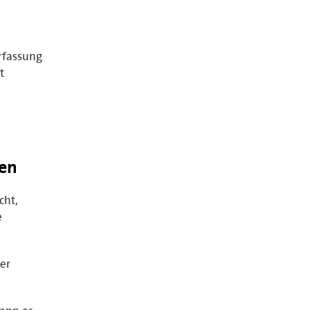
rfassung
t
en
cht,
e
er