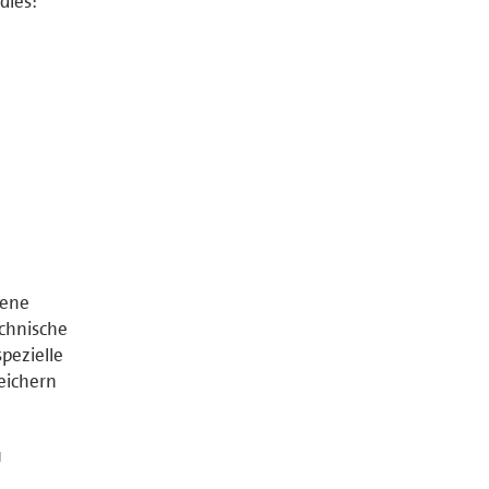
dies:
tene
chnische
pezielle
peichern
u