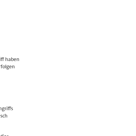
iff haben
rfolgen
griffs
isch