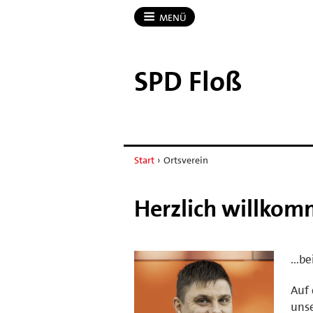
MENÜ
SPD Floß
Start
›
Ortsverein
Herzlich willkom
...b
Auf 
unse