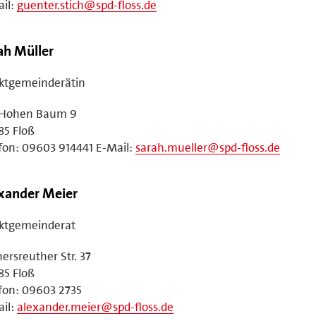
il:
guenter.stich@spd-floss.de
ah Müller
ktgemeinderätin
Hohen Baum 9
85 Floß
fon: 09603 914441 E-Mail:
sarah.mueller@spd-floss.de
xander Meier
ktgemeinderat
ersreuther Str. 37
85 Floß
fon: 09603 2735
il:
alexander.meier@spd-floss.de