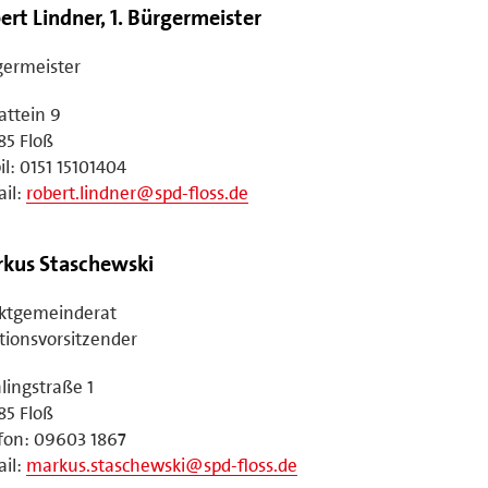
ert Lindner, 1. Bürgermeister
germeister
attein 9
85 Floß
l: 0151 15101404
il:
robert.lindner@spd-floss.de
kus Staschewski
ktgemeinderat
tionsvorsitzender
lingstraße 1
85 Floß
fon: 09603 1867
il:
markus.staschewski@spd-floss.de