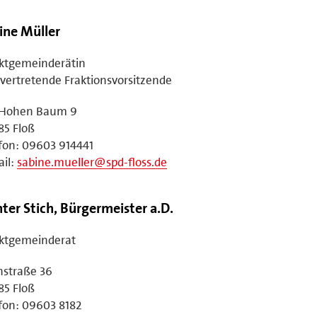
ine Müller
ktgemeinderätin
lvertretende Fraktionsvorsitzende
Hohen Baum 9
85 Floß
fon: 09603 914441
il:
sabine.mueller@spd-floss.de
ter Stich, Bürgermeister a.D.
ktgemeinderat
hstraße 36
85 Floß
fon: 09603 8182