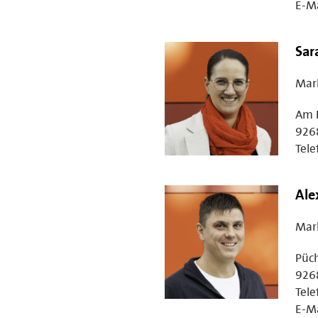
E-Ma
Sar
Mar
Am 
926
Tele
Ale
Mar
Püch
926
Tele
E-Ma