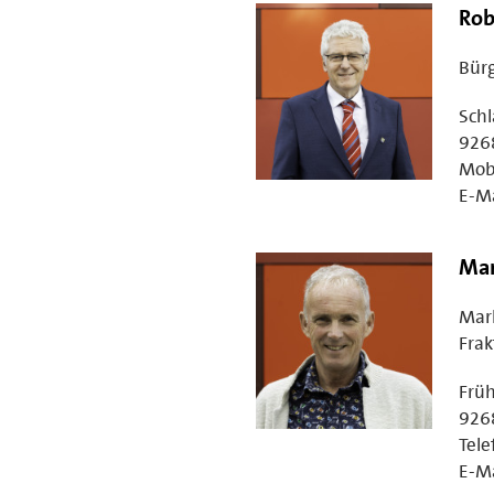
Rob
Bür
Schl
926
Mobi
E-Ma
Mar
Mar
Frak
Früh
926
Tele
E-Ma