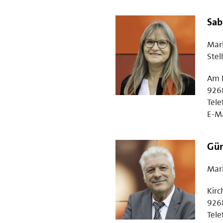
Sab
Mar
Stel
Am 
926
Tele
E-Ma
Gün
Mar
Kirc
926
Tele